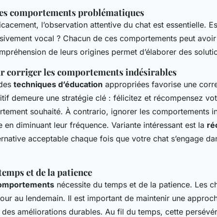
 des comportements problématiques
cacement, l’observation attentive du chat est essentielle. Est
ssivement vocal ? Chacun de ces comportements peut avoir
ompréhension de leurs origines permet d’élaborer des soluti
r corriger les comportements indésirables
 des
techniques d’éducation
appropriées favorise une corre
if demeure une stratégie clé : félicitez et récompensez votr
ement souhaité. À contrario, ignorer les comportements in
e en diminuant leur fréquence. Variante intéressant est la
ré
rnative acceptable chaque fois que votre chat s’engage da
emps et de la patience
comportements
nécessite du temps et de la patience. Les 
 jour au lendemain. Il est important de maintenir une approc
r des améliorations durables. Au fil du temps, cette persévé