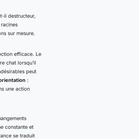
-il destructeur,
 racines
ons sur mesure.
ction efficace. Le
e chat lorsqu’il
désirables peut
orientation
:
ns une action
changements
he constante et
rance se traduit