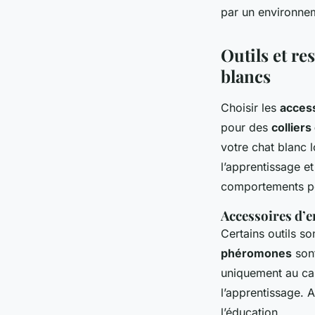
par un environne
Outils et r
blancs
Choisir les
access
pour des
colliers
votre chat blanc 
l’apprentissage et
comportements pos
Accessoires d’e
Certains outils s
phéromones
sont
uniquement au cal
l’apprentissage. A
l’éducation.