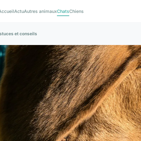
Accueil
Actu
Autres animaux
Chats
Chiens
stuces et conseils