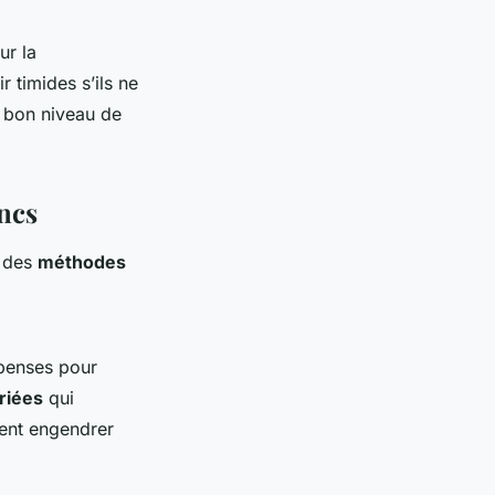
ur la
 timides s’ils ne
n bon niveau de
ancs
e des
méthodes
mpenses pour
riées
qui
vent engendrer