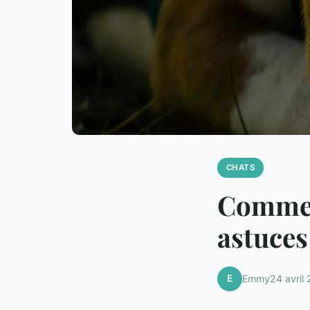
CHATS
Commen
astuces
E
Emmy
24 avril