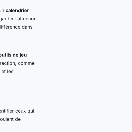
 un
calendrier
arder l’attention
différence dans
outils de jeu
nteraction, comme
 et les
entifier ceux qui
oulent de