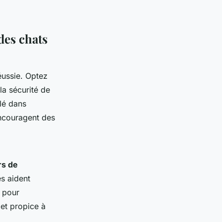
des chats
éussie. Optez
la sécurité de
clé dans
 encouragent des
rs de
es aident
l pour
 et propice à