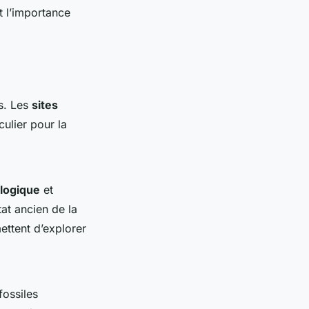
t l’importance
s. Les
sites
iculier pour la
logique
et
tat ancien de la
ettent d’explorer
ossiles