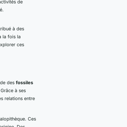
ctivités de
é.
ribué à des
la fois la
explorer ces
tude des
fossiles
 Grâce à ses
 relations entre
ralopithèque. Ces
origine. Des