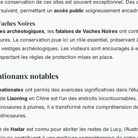
de conservation de ces sites est souvent exceptionnel. Des a
rsuivent, permettant un
accès public
soigneusement encadr
 Vaches Noires
lles archéologiques
, les
falaises de Vaches Noires
ont cont
es. La conservation joue ici un rôle essentiel, préservant à 
es vestiges archéologiques. Les visiteurs sont encouragés à 
espectant les règles de protection mises en place.
nationaux notables
rnationales
ont permis des avancées significatives dans l’é
e de
Liaoning
en Chine est l’un des endroits incontournables.
nosaures à plumes, il a transformé notre compréhension des
 dinosaures.
te de
Hadar
est connu pour abriter les restes de Lucy, l’Aust
iques contribuent à une meilleure compréhension de notre 