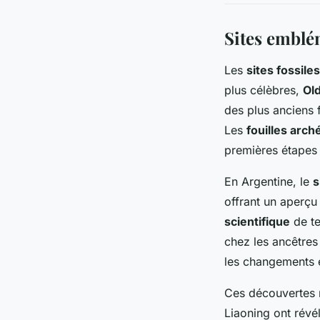
Sites emblém
Les
sites fossiles
plus célèbres,
Ol
des plus anciens f
Les
fouilles arc
premières étapes
En Argentine, le
s
offrant un aperç
scientifique
de te
chez les ancêtres
les changements e
Ces découvertes n
Liaoning ont révé