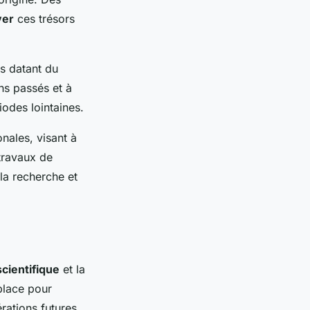
ver
ces trésors
es datant du
ns passés et à
odes lointaines.
onales, visant à
travaux de
la recherche et
cientifique
et la
 place pour
rations futures.