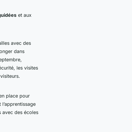
 guidées
et aux
illes avec des
plonger dans
 septembre,
urité, les visites
visiteurs.
 en place pour
 l’apprentissage
ns avec des écoles