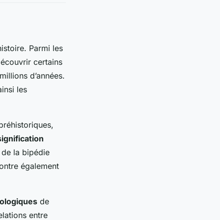
stoire. Parmi les
écouvrir certains
 millions d’années.
insi les
réhistoriques,
signification
 de la bipédie
ntre également
éologiques
de
lations entre