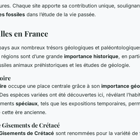
ures. Chaque site apporte sa contribution unique, soulignan
es fossiles
dans l’étude de la vie passée.
illes en France
 pays aux nombreux trésors géologiques et paléontologique
 régions sont d’une grande
importance historique
, en part
siles animaux préhistoriques et les études de géologie.
Loire
ire
occupe une place centrale grâce à son
importance géo
Des espèces variées ont été découvertes ici, révélant l’habi
ements
spéciaux
, tels que les expositions temporaires, perm
cette ère ancienne.
e Gisements de Crétacé
 Gisements de Crétacé
sont renommées pour la variété de f