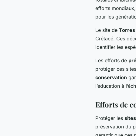
efforts mondiaux,
pour les générati
Le site de
Torres 
Crétacé. Ces déco
identifier les es
Les efforts de
pr
protéger ces site
conservation
gar
l’éducation à l’éc
Efforts de c
Protéger les
sites
préservation du p
garantir que ces 