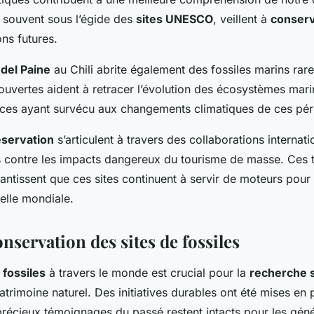
 souvent sous l’égide des
sites UNESCO
, veillent à
conser
ons futures.
del Paine
au Chili abrite également des fossiles marins rar
uvertes aident à retracer l’évolution des écosystèmes mari
pèces ayant survécu aux changements climatiques de ces péri
éservation
s’articulent à travers des collaborations internati
s contre les impacts dangereux du tourisme de masse. Ces 
antissent que ces sites continuent à servir de moteurs pour 
helle mondiale.
onservation des sites de fossiles
 fossiles
à travers le monde est crucial pour la
recherche s
atrimoine naturel. Des initiatives durables ont été mises en
précieux témoignages du passé restent intacts pour les géné