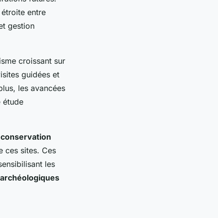
étroite entre
et gestion
isme croissant sur
sites guidées et
plus, les avancées
e étude
e
conservation
e ces sites. Ces
nsibilisant les
s archéologiques