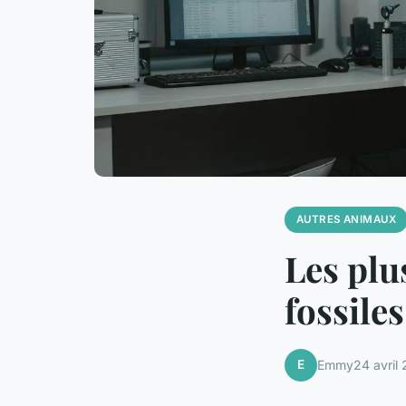
AUTRES ANIMAUX
Les plu
fossile
E
Emmy
24 avril