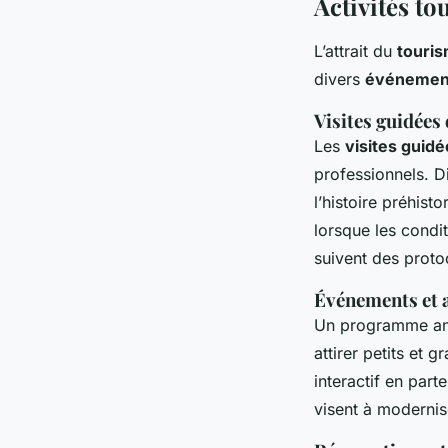
Activités to
L’attrait du
touris
divers
événement
Visites guidées 
Les
visites guid
professionnels. D
l’histoire préhist
lorsque les condit
suivent des protoc
Événements et a
Un programme an
attirer petits et 
interactif en part
visent à modernise