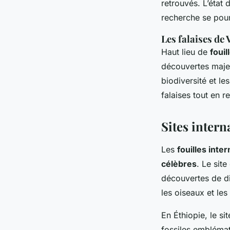
retrouvés. L’état 
recherche se pou
Les falaises de
Haut lieu de
foui
découvertes majeur
biodiversité et l
falaises tout en r
Sites inter
Les
fouilles inte
célèbres
. Le sit
découvertes de di
les oiseaux et les
En Éthiopie, le si
fossiles emblémat